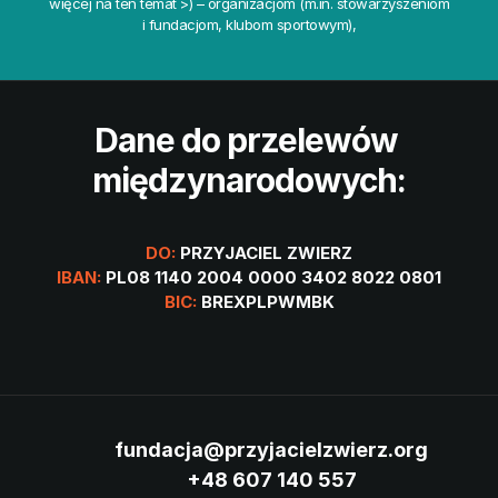
więcej na ten temat >
) – organizacjom (m.in. stowarzyszeniom 
i fundacjom, klubom sportowym),
Dane do przelewów 
międzynarodowych:
DO: 
PRZYJACIEL ZWIERZ
IBAN: 
PL08 1140 2004 0000 3402 8022 0801
BIC: 
BREXPLPWMBK
fundacja@przyjacielzwierz.org
+48 607 140 557